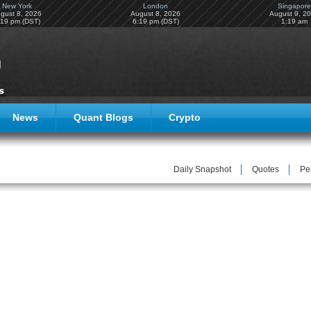
New York
London
Singapore
gust 8, 2026
August 8, 2026
August 9, 2
:19 pm (DST)
6:19 pm (DST)
1:19 am
News
Quant Blogs
Crypto
Daily Snapshot
Quotes
Pe