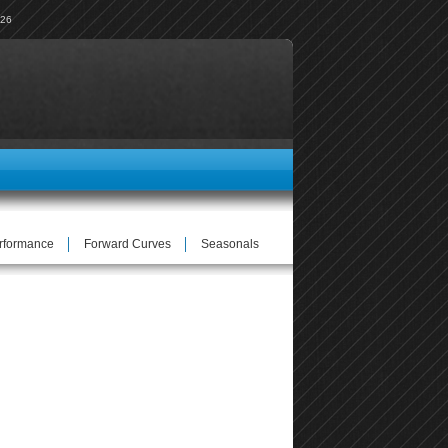
026
rformance
Forward Curves
Seasonals