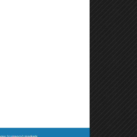
orex (currency) markets